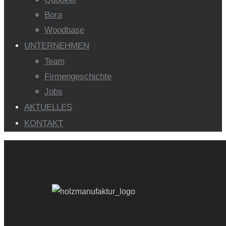
Bora
Woodbase
UNTERNEHMEN
Team
Firmengeschichte
Jobs
AKTUELLES
KONTAKT