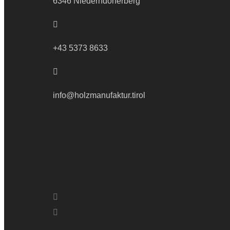
6346 Niederndorferberg
+43 5373 8633
info@holzmanufaktur.tirol
Social Media
Kanäle