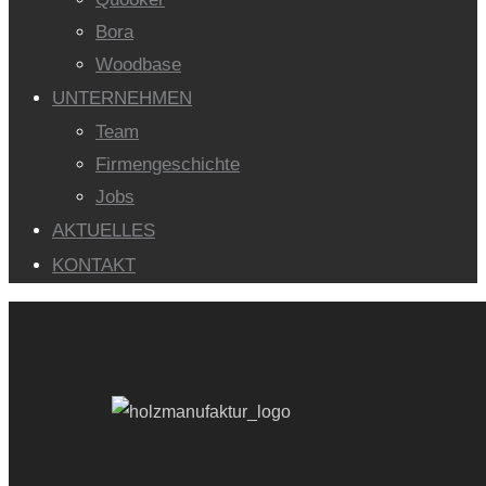
Bora
Woodbase
UNTERNEHMEN
Team
Firmengeschichte
Jobs
AKTUELLES
KONTAKT