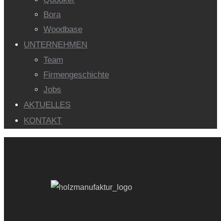
Bora
Woodbase
UNTERNEHMEN
Team
Firmengeschichte
Jobs
AKTUELLES
KONTAKT