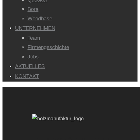
Bora
Woodbase
UNTERNEHMEN
Team
Firmengeschichte
Jobs
AKTUELLES
KONTAKT